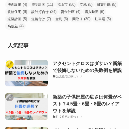
(4)
(11)
(50)
(5)
(5)
洗面設備
照明計画
福山市
立地
耐震性能
(9)
(34)
(4)
(6)
規格住宅
設計打合せ
資金計画
購入時期
(5)
(7)
(6)
(30)
(5)
返済計画
道路付け
金利
間取り
駐車場
(4)
高低差
人気記事
アクセントクロスはダサい？新築
で後悔しないための失敗例を解説
注文住宅の家づくり
新築の子供部屋の広さは何畳がベ
スト？4.5畳・6畳・8畳のレイア
ウトを解説
注文住宅の家づくり