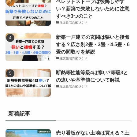
ペレットストーブは後悔しやす
い？新築で失敗しないために注意
すべき3つのこと
注文住宅の家づくり
新築一戸建ての玄関は狭いと後悔
する？広さ別2畳・3畳・4.5畳・6
畳の間取りを解説
注文住宅の家づくり
断熱等性能等級4は寒い?等級3と
の違いや基準値について解説
注文住宅の家づくり
新着記事
売り看板がない土地は買える？土