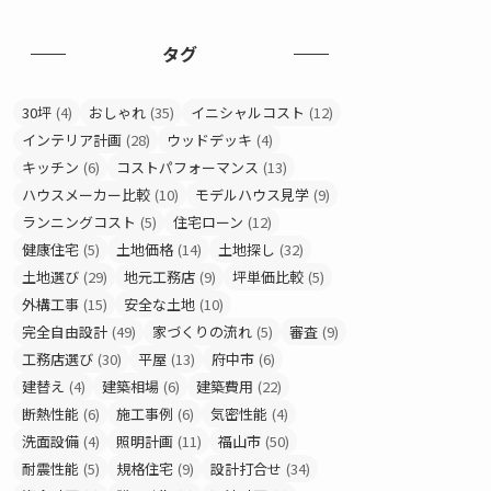
タグ
30坪
(4)
おしゃれ
(35)
イニシャルコスト
(12)
インテリア計画
(28)
ウッドデッキ
(4)
キッチン
(6)
コストパフォーマンス
(13)
ハウスメーカー比較
(10)
モデルハウス見学
(9)
ランニングコスト
(5)
住宅ローン
(12)
健康住宅
(5)
土地価格
(14)
土地探し
(32)
土地選び
(29)
地元工務店
(9)
坪単価比較
(5)
外構工事
(15)
安全な土地
(10)
完全自由設計
(49)
家づくりの流れ
(5)
審査
(9)
工務店選び
(30)
平屋
(13)
府中市
(6)
建替え
(4)
建築相場
(6)
建築費用
(22)
断熱性能
(6)
施工事例
(6)
気密性能
(4)
洗面設備
(4)
照明計画
(11)
福山市
(50)
耐震性能
(5)
規格住宅
(9)
設計打合せ
(34)