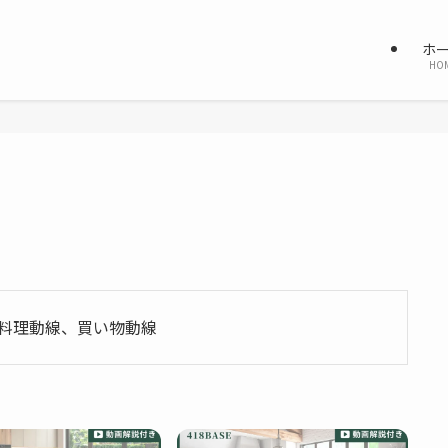
ホ
HO
料理動線、買い物動線