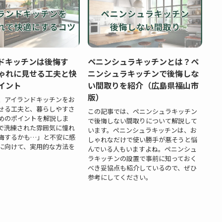
ドキッチンは後悔す
ペニンシュラキッチンとは？ペ
ゃれに見せる工夫と快
ニンシュラキッチンで後悔しな
イント
い間取りを紹介（広島県福山市
版）
、アイランドキッチンをお
せる工夫と、暮らしやすさ
この記事では、ペニンシュラキッチン
めのポイントを解説しま
で後悔しない間取りについて解説して
で洗練された雰囲気に憧れ
います。ペニンシュラキッチンは、お
悔するかも…」と不安に感
しゃれなだけで使い勝手が悪そうと悩
に向けて、実用的な方法を
んでいる人もいますよね。ペニンシュ
。
ラキッチンの設置で事前に知っておく
べき妥協点も紹介しているので、ぜひ
参考にしてください。