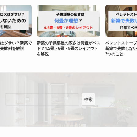
はダサい？新築で
新築の子供部屋の広さは何畳がベス
ペレットストーブ
失敗例を解説
ト？4.5畳・6畳・8畳のレイアウト
新築で失敗しない
を解説
3つのこと
検索
検索