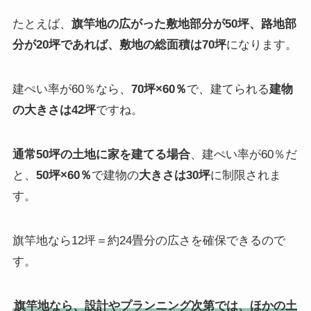
たとえば、
旗竿地の広がった敷地部分が50坪、路地部
分が20坪であれば、敷地の総面積は70坪
になります。
建ぺい率が60％なら、
70坪×60％
で、建てられる
建物
の大きさは42坪
ですね。
通常50坪の土地に家を建てる場合
、建ぺい率が60％だ
と、
50坪×60％
で建物の
大きさは30坪
に制限されま
す。
旗竿地なら12坪＝約24畳分の広さを確保できるので
す。
旗竿地なら、設計やプランニング次第では、ほかの土