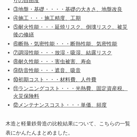
りの自由度
③地盤・基礎・・・・基礎の大きさ、地盤改良
④施工・・・施工精度、工期
⑤耐火性能・・・延焼リスク、倒壊リスク、被災
後の修繕
⑥断熱・気密性能・・・断熱性能、気密性能
⑦調湿性能・・・放湿・吸湿、結露リスク
⑧耐久性能・・・害虫被害、寿命
⑨防音性能・・・遮音、吸音
⑩初期コスト・・・材料費、人件費
⑪ランニングコスト・・・光熱費、固定資産税、
火災保険料
⑫メンテナンスコスト・・・単価、頻度
木造と軽量鉄骨造の比較結果について、こちらの一覧
表にかんたんまとめました。